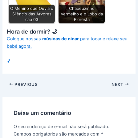
O Menino que Ouvia o
Chapeuzinho
Silêncio das Árvores
Vermelho e o Lobo da
cap 03
Floresta
Hora de dormir? 🌙
Coloque nossas
músicas de ninar
para tocar e relaxe seu
bebê agora.
🎵
PREVIOUS
NEXT
Deixe um comentário
O seu endereço de e-mail não será publicado.
Campos obrigatórios são marcados com
*