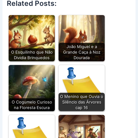
Related Posts:
João Miguel e a
O Esquilinho que Não
Grande Caça à Noz
Dividia Brinquedos
Dourada
O Menino que Ouvia o
O Cogumelo Curioso
Silêncio das Árvores
na Floresta Escura
cap 16