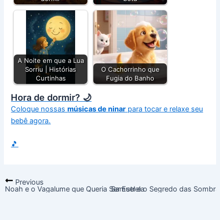
A Noite em que a Lua
Sorriu | Histórias
O Cachorrinho que
Curtinhas
Fugia do Banho
Hora de dormir? 🌙
Coloque nossas
músicas de ninar
para tocar e relaxe seu
bebê agora.
🎵
Previous
Noah e o Vagalume que Queria Ser Estrela
Samuel e o Segredo das Sombra