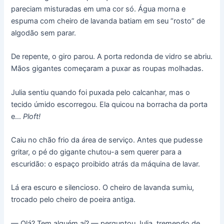
pareciam misturadas em uma cor só. Água morna e
espuma com cheiro de lavanda batiam em seu “rosto” de
algodão sem parar.
De repente, o giro parou. A porta redonda de vidro se abriu.
Mãos gigantes começaram a puxar as roupas molhadas.
Julia sentiu quando foi puxada pelo calcanhar, mas o
tecido úmido escorregou. Ela quicou na borracha da porta
e…
Ploft!
Caiu no chão frio da área de serviço. Antes que pudesse
gritar, o pé do gigante chutou-a sem querer para a
escuridão: o espaço proibido atrás da máquina de lavar.
Lá era escuro e silencioso. O cheiro de lavanda sumiu,
trocado pelo cheiro de poeira antiga.
— Olá? Tem alguém aí? — perguntou Julia, tremendo de