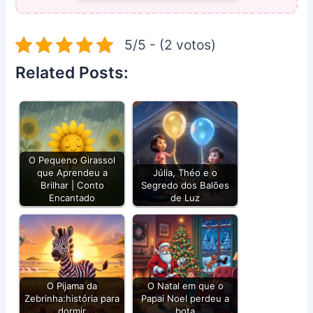
5/5 - (2 votos)
Related Posts:
O Pequeno Girassol
que Aprendeu a
Júlia, Théo e o
Brilhar | Conto
Segredo dos Balões
Encantado
de Luz
O Pijama da
O Natal em que o
Zebrinha:história para
Papai Noel perdeu a
dormir
bota