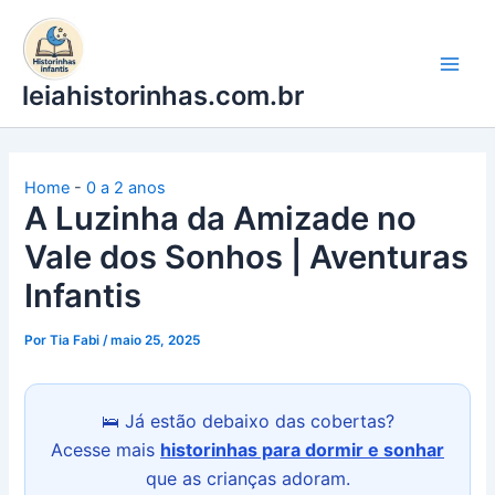
Ir
para
o
leiahistorinhas.com.br
conteúdo
Home
-
0 a 2 anos
A Luzinha da Amizade no
Vale dos Sonhos | Aventuras
Infantis
Por
Tia Fabi
/
maio 25, 2025
🛌 Já estão debaixo das cobertas?
Acesse mais
historinhas para dormir e sonhar
que as crianças adoram.