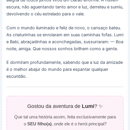
alegria de todos juntos virou um clarão enorme. A nuvem
escura, não aguentando tanto amor e luz, derreteu e sumiu,
devolvendo o céu estrelado para o vale.
Com o mundo iluminado e feliz de novo, o cansaço bateu.
As criaturinhas se enrolaram em suas caminhas fofas. Lumi
e Babi, abraçadinhas e aconchegadas, sussurraram: — Boa
noite, amiga. Que nossos sonhos brilhem como a gente.
E dormiram profundamente, sabendo que a luz da amizade
é o melhor abajur do mundo para espantar qualquer
escuridão.
Gostou da aventura de
Lumi
? ✨
Que tal uma história assim, feita exclusivamente para
o
SEU filho(a)
, onde ele é o herói principal?