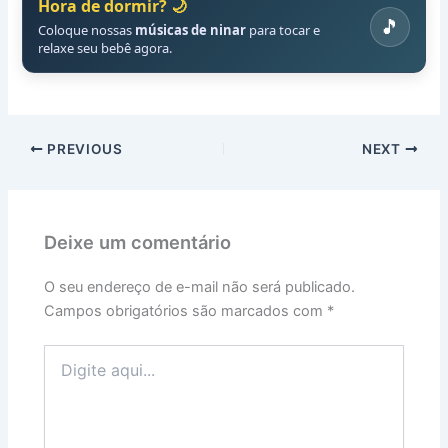
Hora de dormir? 🌙
🎵
Coloque nossas
músicas de ninar
para tocar e
relaxe seu bebê agora.
PREVIOUS
NEXT
Deixe um comentário
O seu endereço de e-mail não será publicado.
Campos obrigatórios são marcados com
*
Digite
aqui...