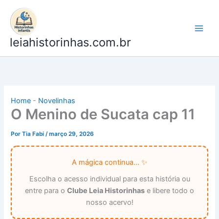
Ir
para
o
leiahistorinhas.com.br
conteúdo
Home
-
Novelinhas
O Menino de Sucata cap 11
Por
Tia Fabi
/
março 29, 2026
A mágica continua... ✨
Escolha o acesso individual para esta história ou
entre para o
Clube Leia Historinhas
e libere todo o
nosso acervo!