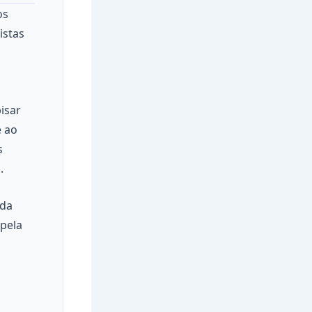
os
istas
isar
é ao
s
.
 da
 pela