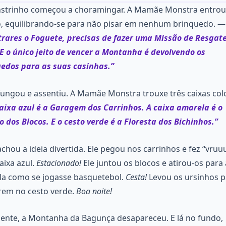
strinho começou a choramingar. A Mamãe Monstra entrou
, equilibrando-se para não pisar em nenhum brinquedo. 
rares o Foguete, precisas de fazer uma Missão de Resgate
E o único jeito de vencer a Montanha é devolvendo os
edos para as suas casinhas.”
ungou e assentiu. A Mamãe Monstra trouxe três caixas colo
caixa azul é a Garagem dos Carrinhos. A caixa amarela é o
o dos Blocos. E o cesto verde é a Floresta dos Bichinhos.”
chou a ideia divertida. Ele pegou nos carrinhos e fez “vru
caixa azul.
Estacionado!
Ele juntou os blocos e atirou-os para 
a como se jogasse basquetebol.
Cesta!
Levou os ursinhos p
rem no cesto verde.
Boa noite!
ente, a Montanha da Bagunça desapareceu. E lá no fundo,