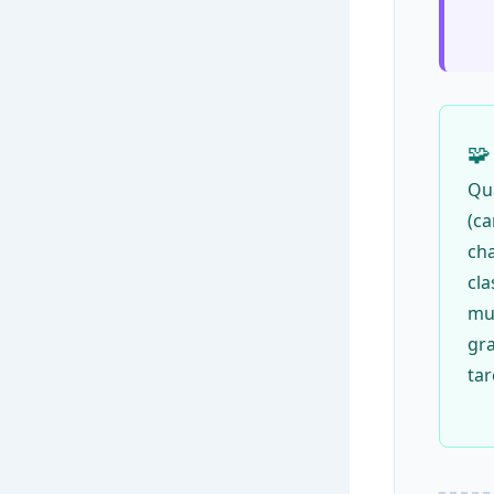
🧩
Qu
(ca
ch
cla
mui
gr
tar