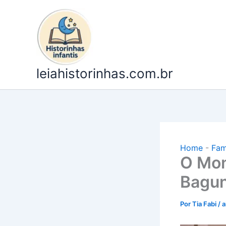
Ir
para
o
conteúdo
leiahistorinhas.com.br
Home
-
Fam
O Mon
Bagu
Por
Tia Fabi
/
a