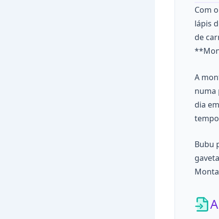
Com o 
lápis 
de car
**Mon
A mont
numa p
dia em
tempos
Bubu p
gaveta
Monta
A