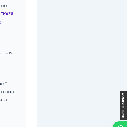
 no
—
“Para
,
ridas.
uum”
a caixa
COMPARTILHE
ara