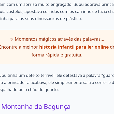
am com um sorriso muito engraçado. Bubu adorava brincar
uía castelos, apostava corridas com os carrinhos e fazia ch
inha para os seus dinossauros de plástico.
✨ Momentos mágicos através das palavras...
Encontre a melhor
historia infantil para ler online
d
forma rápida e gratuita.
bu tinha um defeito terrível: ele detestava a palavra “guard
 a brincadeira acabava, ele simplesmente saía a correr e 
spalhado pelo chão do quarto.
 Montanha da Bagunça