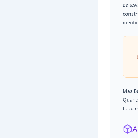
deixav
constr
mentir
Mas Bu
Quando
tudo e
A