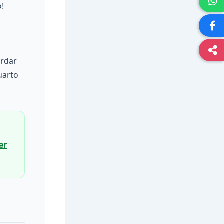
o!
ardar
uarto
er