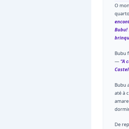
O mon
quarto
encont
Bubu! 
brinqu
Bubu f
—
“A 
Castel
Bubu a
até à 
amarel
dormi
De rep