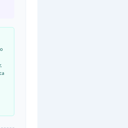
po
,
ca