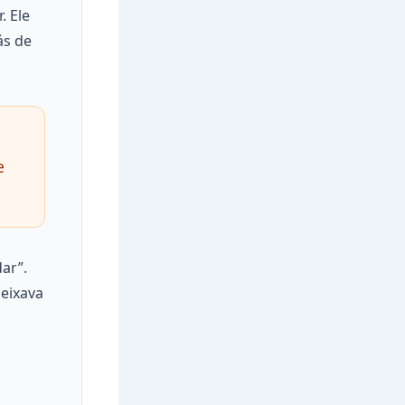
. Ele
ás de
e
ar”.
deixava