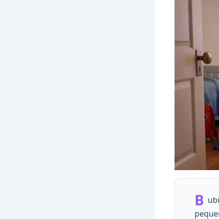
B
ub
pequen