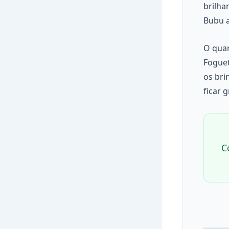
brilha
Bubu a
O quar
Foguet
os bri
ficar 
C