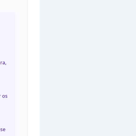
ra,
r os
-se