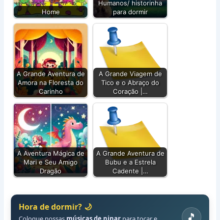
Humanos/ historinha
Home
para dormir
A Grande Aventura de
A Grande Viagem de
Amora na Floresta do
Tico e o Abraço do
Carinho
Coração |…
A Aventura Mágica de
A Grande Aventura de
Mari e Seu Amigo
Bubu e a Estrela
Dragão
Cadente |…
Hora de dormir? 🌙
🎵
Coloque nossas
músicas de ninar
para tocar e