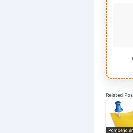
J
Related Pos
Pombério e