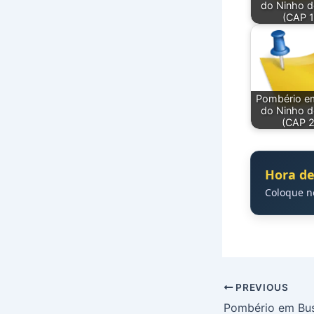
do Ninho d
(CAP 1
Pombério e
do Ninho d
(CAP 2
Hora de
Coloque 
PREVIOUS