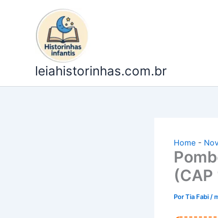
Ir
para
o
conteúdo
leiahistorinhas.com.br
Home
-
Nov
Pombé
(CAP 
Por
Tia Fabi
/
m