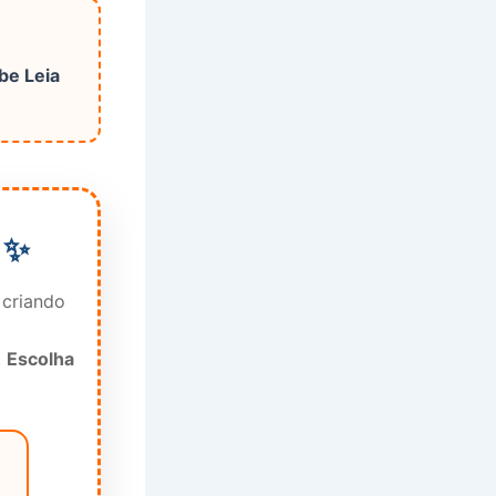
be Leia
 ✨
 criando
.
Escolha