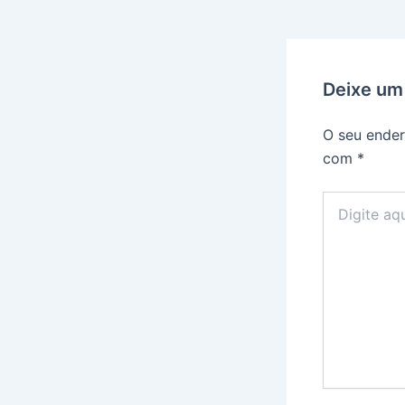
Deixe um
O seu ender
com
*
Digite
aqui...