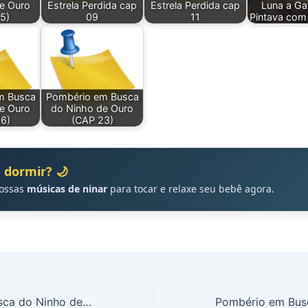
e Ouro
Estrela Perdida cap
Estrela Perdida cap
Luna a Ga
5)
09
11
Pintava com
m Busca
Pombério em Busca
e Ouro
do Ninho de Ouro
6)
(CAP 23)
 dormir? 🌙
nossas
músicas de ninar
para tocar e relaxe seu bebê agora.
Pombério em Busca do Ninho de Ouro (CAP 15)