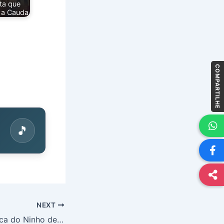
ta que
 a Cauda
COMPARTILHE
🎵
NEXT
Pombério em Busca do Ninho de Ouro (CAP 17)