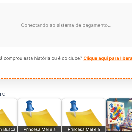
Conectando ao sistema de pagamento...
á comprou esta história ou é do clube?
Clique aqui para liber
ts:
m Busca
Princesa Mel e a
Princesa Mel e a