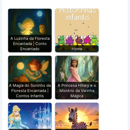
A Luzinha da Floresta
Encantada | Conto
Encantado
Home
A Magia do Soninho da
A Princesa Hillary e o
Floresta Encantada |
Mistério da Varinha
Contos Infantis
Mágica