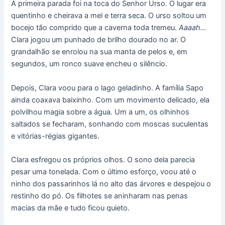
A primeira parada foi na toca do Senhor Urso. O lugar era
quentinho e cheirava a mel e terra seca. O urso soltou um
bocejo tão comprido que a caverna toda tremeu.
Aaaah…
Clara jogou um punhado de brilho dourado no ar. O
grandalhão se enrolou na sua manta de pelos e, em
segundos, um ronco suave encheu o silêncio.
Depois, Clara voou para o lago geladinho. A família Sapo
ainda coaxava baixinho. Com um movimento delicado, ela
polvilhou magia sobre a água. Um a um, os olhinhos
saltados se fecharam, sonhando com moscas suculentas
e vitórias-régias gigantes.
Clara esfregou os próprios olhos. O sono dela parecia
pesar uma tonelada. Com o último esforço, voou até o
ninho dos passarinhos lá no alto das árvores e despejou o
restinho do pó. Os filhotes se aninharam nas penas
macias da mãe e tudo ficou quieto.