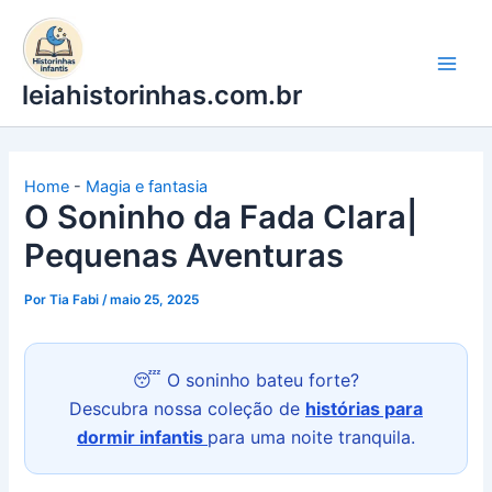
Ir
para
o
leiahistorinhas.com.br
conteúdo
Home
-
Magia e fantasia
O Soninho da Fada Clara|
Pequenas Aventuras
Por
Tia Fabi
/
maio 25, 2025
😴 O soninho bateu forte?
Descubra nossa coleção de
histórias para
dormir infantis
para uma noite tranquila.