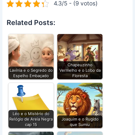
4.3/5 - (9 votos)
Related Posts:
Chapeuzinho
Lavínia e o Segredo do
Vermelho e o Lobo da
Espelho Embaçado
Floresta
Léo e o Mistério do
Relógio de Areia Negra
Joaquim e o Rugido
cap 15
que Sumiu