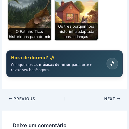
Os três porquinhos/
O Ratinho Tico/
historinha adaptada
historinhas para dormir
para crianças
Hora de dormir? 🌙
🎵
Coloque nossas
músicas de ninar
para tocar e
relaxe seu bebê agora.
PREVIOUS
NEXT
Deixe um comentário