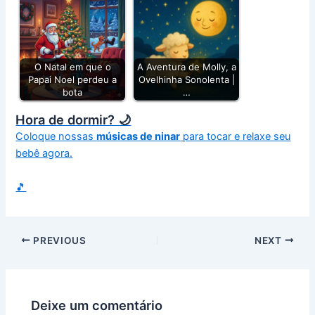
O Natal em que o
A Aventura de Molly, a
Papai Noel perdeu a
Ovelhinha Sonolenta |
bota
…
Hora de dormir? 🌙
Coloque nossas
músicas de ninar
para tocar e relaxe seu
bebê agora.
🎵
PREVIOUS
NEXT
Deixe um comentário