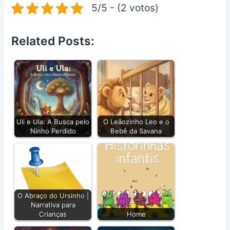
5/5 - (2 votos)
Related Posts:
Uli e Ula: A Busca pelo
O Leãozinho Leo e o
Ninho Perdido
Bebê da Savana
O Abraço do Ursinho |
Narrativa para
Crianças
Home