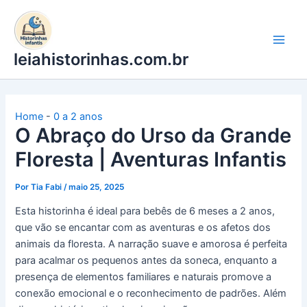
Ir
para
o
leiahistorinhas.com.br
conteúdo
Home
-
0 a 2 anos
O Abraço do Urso da Grande
Floresta | Aventuras Infantis
Por
Tia Fabi
/
maio 25, 2025
Esta historinha é ideal para bebês de 6 meses a 2 anos,
que vão se encantar com as aventuras e os afetos dos
animais da floresta. A narração suave e amorosa é perfeita
para acalmar os pequenos antes da soneca, enquanto a
presença de elementos familiares e naturais promove a
conexão emocional e o reconhecimento de padrões. Além