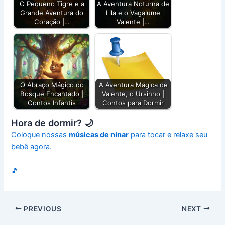
O Pequeno Tigre e a
A Aventura Noturna de
Grande Aventura do
Lila e o Vagalume
Coração |…
Valente |…
O Abraço Mágico do
A Aventura Mágica de
Bosque Encantado |
Valente, o Ursinho |
Contos Infantis
Contos para Dormir
Hora de dormir? 🌙
Coloque nossas
músicas de ninar
para tocar e relaxe seu
bebê agora.
🎵
PREVIOUS
NEXT