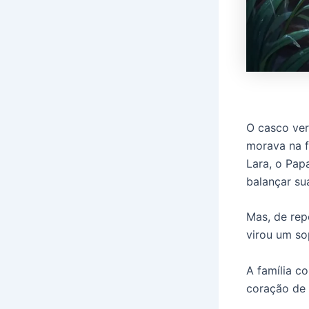
O casco ve
morava na f
Lara, o Pap
balançar su
Mas, de rep
virou um so
A família c
coração de 