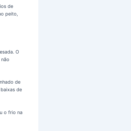
ios de
o peito,
pesada. O
a não
anhado de
 baixas de
 o frio na