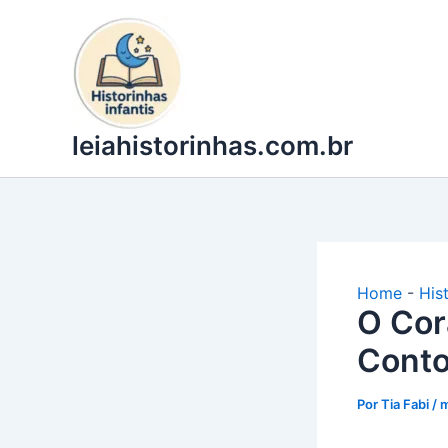
Ir
para
o
conteúdo
leiahistorinhas.com.br
Home
-
His
O Cor
Conto
Por
Tia Fabi
/
m