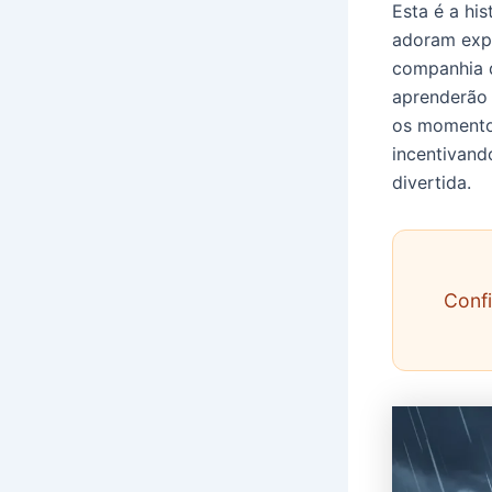
Esta é a his
adoram expl
companhia d
aprenderão 
os momento
incentivand
divertida.
Confi