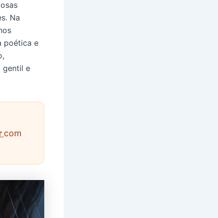
iosas
es. Na
nos
a poética e
o,
gentil e
ar
com