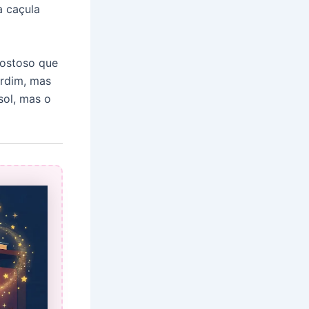
a caçula
gostoso que
ardim, mas
sol, mas o