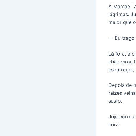
A Mamãe Lar
lágrimas. J
maior que 
— Eu trago 
Lá fora, a 
chão virou 
escorregar,
Depois de m
raízes velh
susto.
Juju correu
hora.