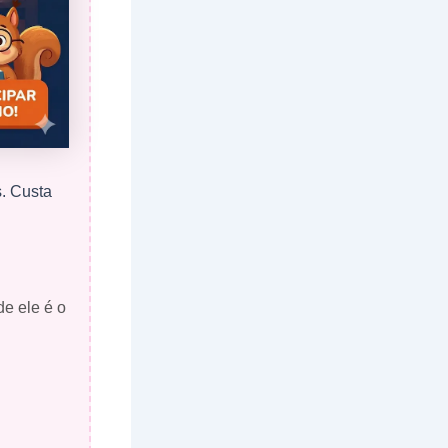
s. Custa
de ele é o