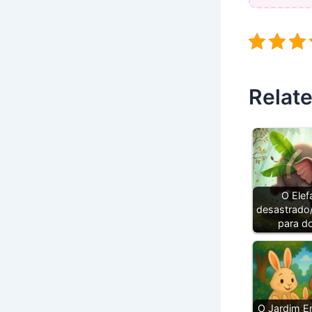
Relate
O Elef
desastrado/
para d
O Jardim E