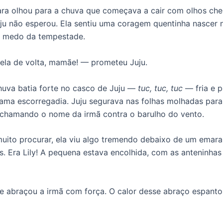
a olhou para a chuva que começava a cair com olhos che
uju não esperou. Ela sentiu uma coragem quentinha nascer n
o medo da tempestade.
ela de volta, mamãe! — prometeu Juju.
chuva batia forte no casco de Juju —
tuc, tuc, tuc
— fria e 
lama escorregadia. Juju segurava nas folhas molhadas par
 chamando o nome da irmã contra o barulho do vento.
uito procurar, ela viu algo tremendo debaixo de um emar
as. Era Lily! A pequena estava encolhida, com as anteninhas
 e abraçou a irmã com força. O calor desse abraço espantou