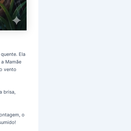
quente. Ela
om a Mamãe
 o vento
 brisa,
contagem, o
 sumido!