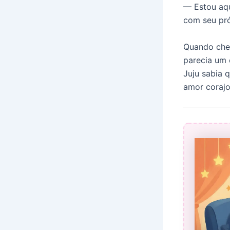
— Estou aqu
com seu pró
Quando cheg
parecia um 
Juju sabia 
amor corajo