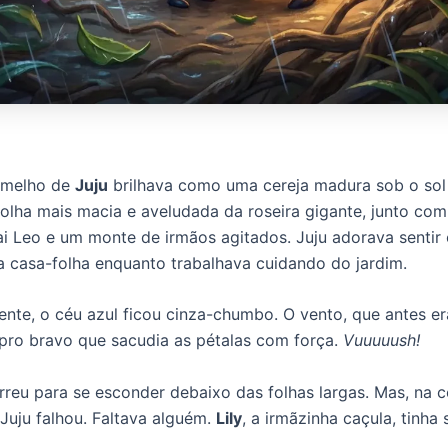
rmelho de
Juju
brilhava como uma cereja madura sob o sol 
olha mais macia e aveludada da roseira gigante, junto c
ai Leo e um monte de irmãos agitados. Juju adorava sentir
a casa-folha enquanto trabalhava cuidando do jardim.
ente, o céu azul ficou cinza-chumbo. O vento, que antes era
pro bravo que sacudia as pétalas com força.
Vuuuuush!
orreu para se esconder debaixo das folhas largas. Mas, na 
Juju falhou. Faltava alguém.
Lily
, a irmãzinha caçula, tinha