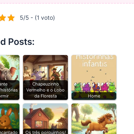
5/5 - (1 voto)
d Posts:
ante
Chapeuzinho
histórias
Vermelho e o Lobo
ormir
da Floresta
Home
ncantado
Os três porquinhos/