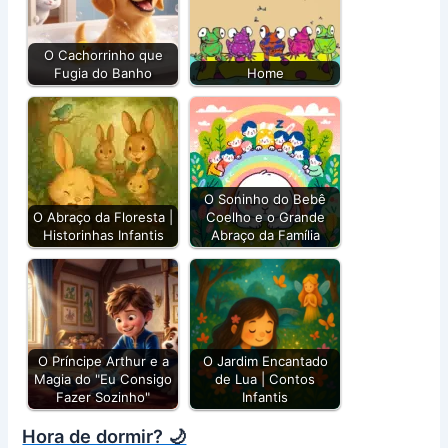
O Cachorrinho que
Fugia do Banho
Home
O Soninho do Bebê
O Abraço da Floresta |
Coelho e o Grande
Historinhas Infantis
Abraço da Família
O Príncipe Arthur e a
O Jardim Encantado
Magia do "Eu Consigo
de Lua | Contos
Fazer Sozinho"
Infantis
Hora de dormir? 🌙