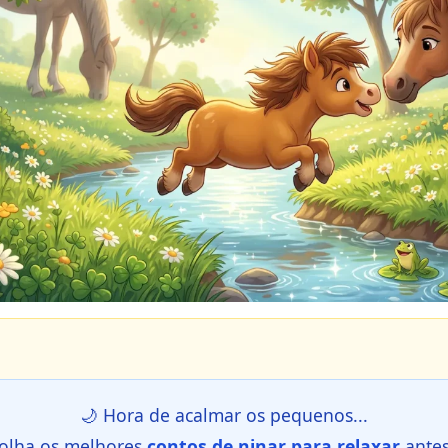
🌙 Hora de acalmar os pequenos...
olha os melhores
contos de ninar para relaxar
ante