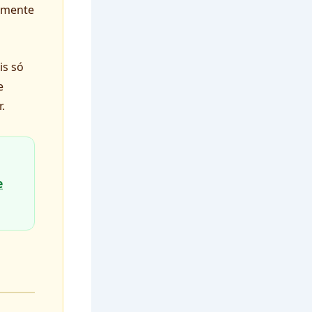
vemente
is só
e
.
e