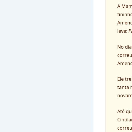
A Mamã
fininh
Amendo
leve:
P
No di
correu
Amend
Ele tr
tanta 
novame
Até qu
Cintil
correu