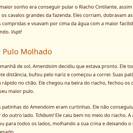
maior sonho era conseguir pular o Riacho Cintilante, assi
 os cavalos grandes da fazenda. Eles corriam, dobravam as
 compridas e voavam por cima da água com a maior facili
ndo.
Vupt!
 Pulo Molhado
anhã de sol, Amendoim decidiu que estava pronto. Ele t
te distância, bufou pelo nariz e começou a correr. Suas pat
 rápido no chão. Ele chegou na beira do riacho, fechou os 
seu maior pulo.
 patinhas do Amendoim eram curtinhas. Ele não consegui
 do outro lado.
Tchibum!
Ele caiu bem no meio do riacho. A
ou para todos os lados, molhando a sua crina e deixando o
esado.