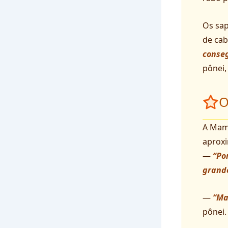
Os sap
de cab
conseg
pônei,
O
A Mam
aproxi
—
“Po
grande
—
“Ma
pônei.