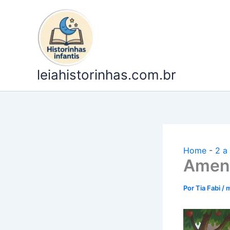
Ir
para
o
conteúdo
leiahistorinhas.com.br
Home
-
2 a
Amend
Por
Tia Fabi
/
m