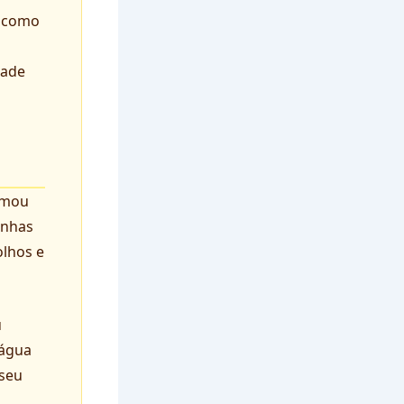
m como
dade
omou
inhas
olhos e
u
 água
 seu