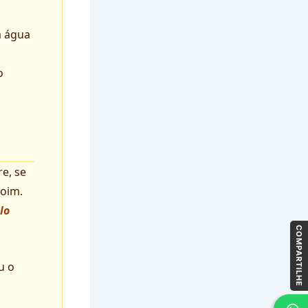
a água
o
e, se
doim.
lo
COMPARTILHE
u o