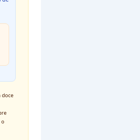
m doce
pre
 o