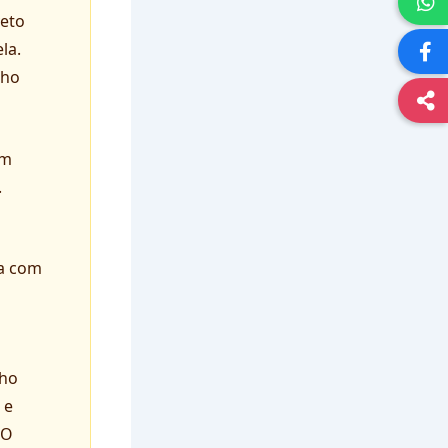
veto
la.
nho
im
.
va com
cho
 e
O