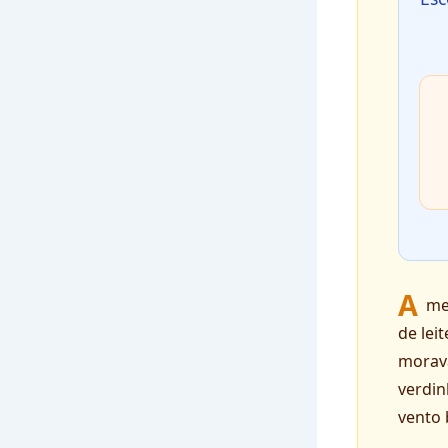
A
me
de lei
morava
verdin
vento 