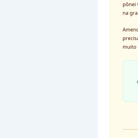
pônei 
na gra
Amendo
precis
muito 