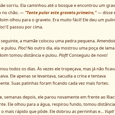
e sorriu. Ela caminhou até o bosque e encontrou um gra
o no chão. —
“Tente pular este graveto primeiro,”
— disse e
im olhou para o graveto. Era muito fácil! Ele deu um puli
loc!
E passou por cima.
a seguinte, a mamãe colocou uma pedra pequena. Amendo
 e pulou.
Ploc!
No outro dia, ela mostrou uma poça de lama
oim tomou distância e pulou.
Ploft!
Conseguiu de novo!
einou todos os dias. Às vezes ele tropeçava, mas já não fica
raiva. Ele apenas se levantava, sacudia a crina e tentava
nte. Suas patinhas foram ficando cada vez mais fortes.
e, semanas depois, ele parou novamente em frente ao Ria
ante. Ele olhou para a água, respirou fundo, tomou distância
 o mais rápido que pôde. Ele dobrou as perninhas e…
Vupt!