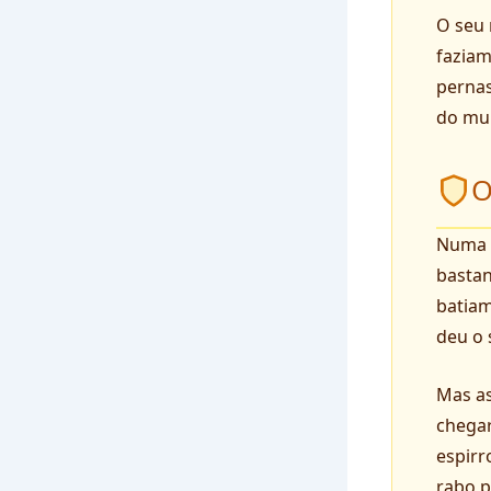
O seu 
faziam
pernas
do mu
O
Numa m
bastan
batiam
deu o 
Mas as
chegar
espirr
rabo p