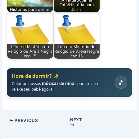
Tatá/História para
Historias para dormir
Dormir
Léo e o Mistério do
Léo e o Mistério do
Relógio de Areia Negra
Relógio de Areia Negra
cap 15
cap 16
Hora de dormir? 🌙
🎵
Coloque nossas
músicas de ninar
para tocar e
relaxe seu bebê agora.
NEXT
PREVIOUS