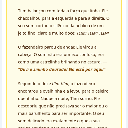
Tlim balançou com toda a força que tinha. Ele
chacoalhou para a esquerda e para a direita. O
seu som cortou o silêncio da neblina de um
jeito fino, claro e muito doce:
TLIM! TLIM! TLIM!
O fazendeiro parou de andar. Ele virou a
cabeça. O som não era um eco confuso, era
como uma estrelinha brilhando no escuro. —
“Ouvi o sininho dourado! Ela está por aqui!”
Seguindo o doce
tlim-tlim
, o fazendeiro
encontrou a ovelhinha e a levou para o celeiro
quentinho. Naquela noite, Tlim sorriu. Ele
descobriu que não precisava ser o maior ou o
mais barulhento para ser importante. O seu
som delicado era exatamente o que a sua
amiga precisava para se sentir segura. E ser o