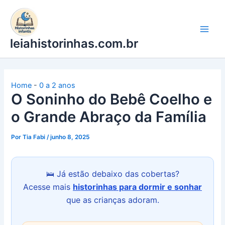
Ir
para
o
leiahistorinhas.com.br
conteúdo
Home
-
0 a 2 anos
O Soninho do Bebê Coelho e
o Grande Abraço da Família
Por
Tia Fabi
/
junho 8, 2025
🛌 Já estão debaixo das cobertas?
Acesse mais
historinhas para dormir e sonhar
que as crianças adoram.