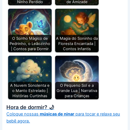
Ninho Perdido
de Amizade
O Sonho Mágico de
A Magia do Soninho da
Pedrinho, o Leãozinho
Floresta Encantada |
| Contos para Dormir
Contos Infantis
A Nuvem Sonolenta e
O Pequeno Sol e a
o Manto Estrelado |
Grande Lua | Narrativa
Histórias Curtinhas
para Crianças
Hora de dormir? 🌙
Coloque nossas
músicas de ninar
para tocar e relaxe seu
bebê agora.