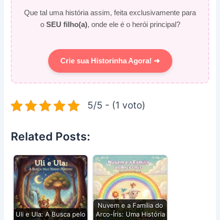
Que tal uma história assim, feita exclusivamente para
o
SEU filho(a)
, onde ele é o herói principal?
Crie sua Historinha Agora! ➜
5/5 - (1 voto)
Related Posts:
Nuvem e a Família do
Uli e Ula: A Busca pelo
Arco-Íris: Uma História