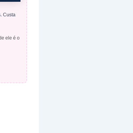
s. Custa
de ele é o