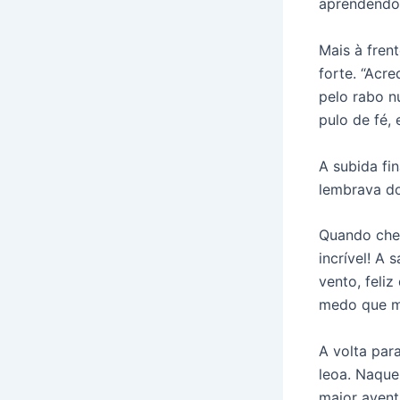
aprendendo 
Mais à fren
forte. “Acr
pelo rabo n
pulo de fé,
A subida fi
lembrava do
Quando cheg
incrível! A
vento, feli
medo que m
A volta par
leoa. Naque
maior avent