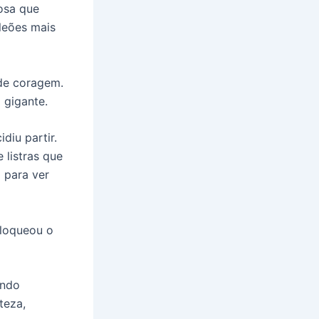
tosa que
leões mais
 de coragem.
 gigante.
diu partir.
 listras que
 para ver
bloqueou o
indo
teza,