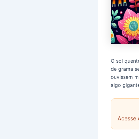
O sol quent
de grama se
ouvissem mú
algo gigant
Acesse 