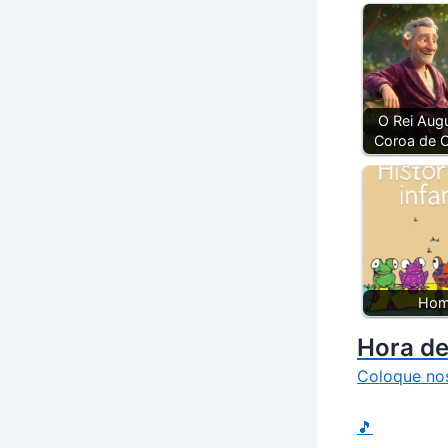
O Rei Aug
Coroa de O
Ho
Hora de
Coloque no
🎵