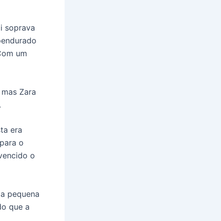
li soprava
 pendurado
om um
, mas Zara
.
ta era
 para o
 vencido o
 da pequena
do que a