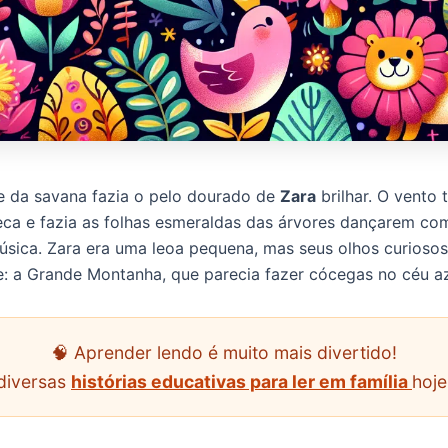
e da savana fazia o pelo dourado de
Zara
brilhar. O vento 
ca e fazia as folhas esmeraldas das árvores dançarem co
sica. Zara era uma leoa pequena, mas seus olhos curioso
e: a Grande Montanha, que parecia fazer cócegas no céu az
🧠 Aprender lendo é muito mais divertido!
diversas
histórias educativas para ler em família
hoj