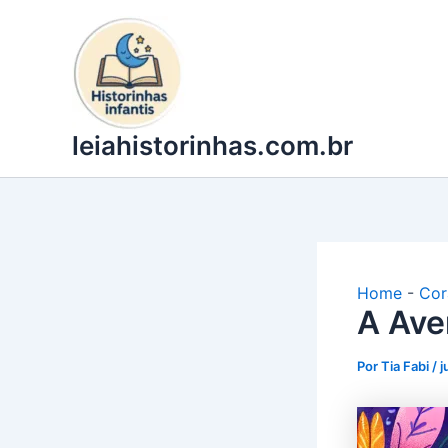
Ir
para
o
conteúdo
leiahistorinhas.com.br
Home
-
Cor
A Ave
Por
Tia Fabi
/
j