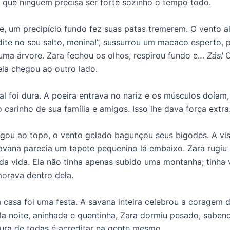
que ninguém precisa ser forte sozinho o tempo todo.
te, um precipício fundo fez suas patas tremerem. O vento a
edite no seu salto, menina!”, sussurrou um macaco esperto,
uma árvore. Zara fechou os olhos, respirou fundo e…
Zás!
C
 ela chegou ao outro lado.
nal foi dura. A poeira entrava no nariz e os músculos doíam
 carinho de sua família e amigos. Isso lhe dava força extra
ou ao topo, o vento gelado bagunçou seus bigodes. A vis
 savana parecia um tapete pequenino lá embaixo. Zara rugiu
z da vida. Ela não tinha apenas subido uma montanha; tinha
orava dentro dela.
a casa foi uma festa. A savana inteira celebrou a coragem
la noite, aninhada e quentinha, Zara dormiu pesado, saben
ura de todas é acreditar na gente mesmo.