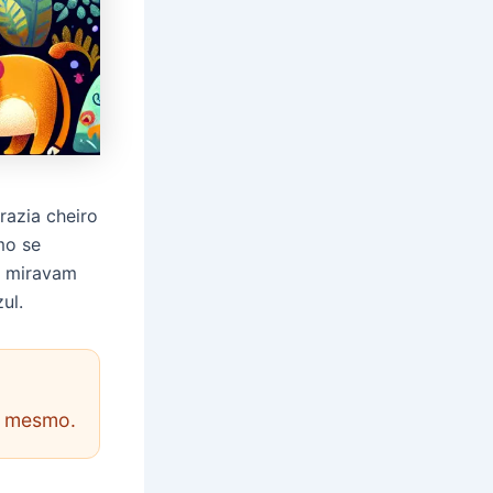
trazia cheiro
mo se
s miravam
ul.
e mesmo.