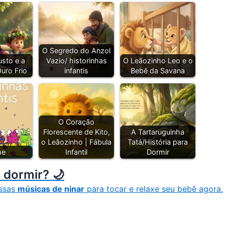
O Segredo do Anzol
usto e a
Vazio/ historinhas
O Leãozinho Leo e o
uro Frio
infantis
Bebê da Savana
O Coração
Florescente de Kito,
A Tartaruguinha
o Leãozinho | Fábula
Tatá/História para
me
Infantil
Dormir
 dormir? 🌙
ssas
músicas de ninar
para tocar e relaxe seu bebê agora.