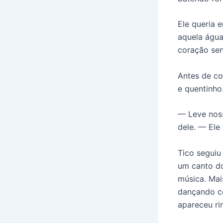
Ele queria 
aquela água
coração sen
Antes de co
e quentinho
— Leve noss
dele. — Ele
Tico seguiu
um canto do
música. Mai
dançando co
apareceu ri