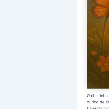
O cheirinho
ouriço de e
batendo for