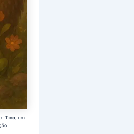
go.
Tico
, um
ação