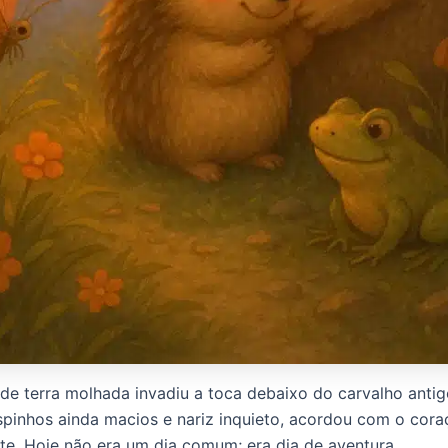
 de terra molhada invadiu a toca debaixo do carvalho anti
spinhos ainda macios e nariz inquieto, acordou com o cor
te. Hoje não era um dia comum; era dia de aventura.