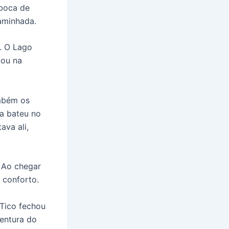
 boca de
caminhada.
. O Lago
çou na
ambém os
a bateu no
ava ali,
. Ao chegar
 conforto.
 Tico fechou
ventura do