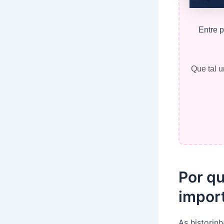
Entre p
Que tal u
Por qu
impor
As historin