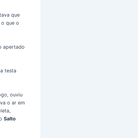
ntava que
 o que o
o apertado
a testa
ogo, ouviu
ava o ar em
leta,
po
Salto