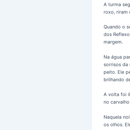
A turma seg
roxo, riram
Quando o so
dos Reflexo
margem.
Na água par
sorrisos da
peito. Ele 
brilhando d
A volta foi
no carvalho
Naquela noi
os olhos. E