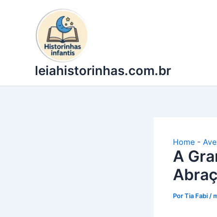
Ir
para
o
conteúdo
leiahistorinhas.com.br
Home
-
Ave
A Gra
Abraç
Por
Tia Fabi
/
m