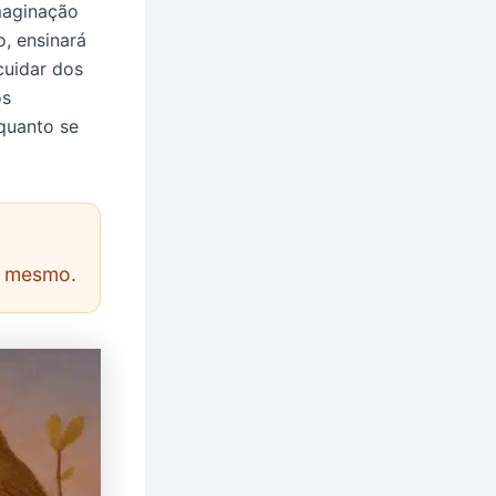
imaginação
, ensinará
cuidar dos
os
quanto se
e mesmo.