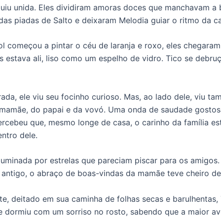
uiu unida. Eles dividiram amoras doces que manchavam a
 das piadas de Salto e deixaram Melodia guiar o ritmo da 
l começou a pintar o céu de laranja e roxo, eles chegaram
s estava ali, liso como um espelho de vidro. Tico se debru
ada, ele viu seu focinho curioso. Mas, ao lado dele, viu t
 mamãe, do papai e da vovó. Uma onda de saudade gostos
percebeu que, mesmo longe de casa, o carinho da família est
entro dele.
 iluminada por estrelas que pareciam piscar para os amigos
 antigo, o abraço de boas-vindas da mamãe teve cheiro de
te, deitado em sua caminha de folhas secas e barulhentas,
le dormiu com um sorriso no rosto, sabendo que a maior a