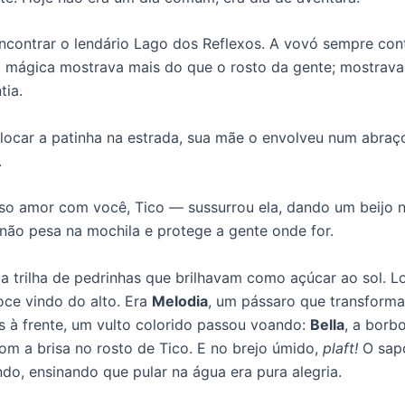
encontrar o lendário Lago dos Reflexos. A vovó sempre co
 mágica mostrava mais do que o rosto da gente; mostrava
tia.
locar a patinha na estrada, sua mãe o envolveu num abraç
.
o amor com você, Tico — sussurrou ela, dando um beijo n
 não pesa na mochila e protege a gente onde for.
 a trilha de pedrinhas que brilhavam como açúcar ao sol. L
ce vindo do alto. Era
Melodia
, um pássaro que transform
s à frente, um vulto colorido passou voando:
Bella
, a borbo
m a brisa no rosto de Tico. E no brejo úmido,
plaft!
O sa
ndo, ensinando que pular na água era pura alegria.