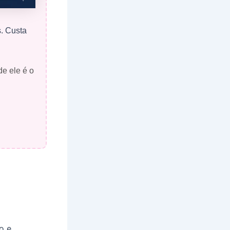
s. Custa
de ele é o
o e