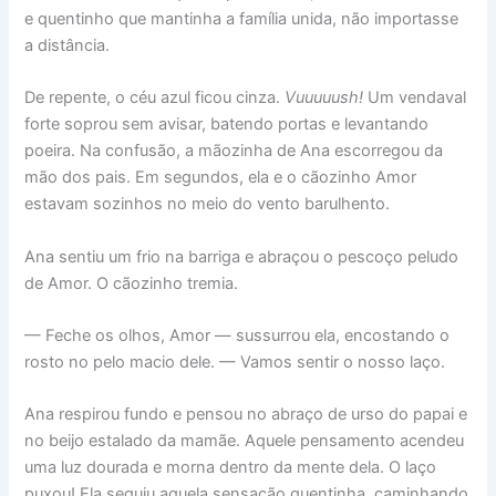
e quentinho que mantinha a família unida, não importasse
a distância.
De repente, o céu azul ficou cinza.
Vuuuuush!
Um vendaval
forte soprou sem avisar, batendo portas e levantando
poeira. Na confusão, a mãozinha de Ana escorregou da
mão dos pais. Em segundos, ela e o cãozinho Amor
estavam sozinhos no meio do vento barulhento.
Ana sentiu um frio na barriga e abraçou o pescoço peludo
de Amor. O cãozinho tremia.
— Feche os olhos, Amor — sussurrou ela, encostando o
rosto no pelo macio dele. — Vamos sentir o nosso laço.
Ana respirou fundo e pensou no abraço de urso do papai e
no beijo estalado da mamãe. Aquele pensamento acendeu
uma luz dourada e morna dentro da mente dela. O laço
puxou! Ela seguiu aquela sensação quentinha, caminhando