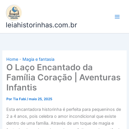
Ir
para
o
leiahistorinhas.com.br
conteúdo
Home
-
Magia e fantasia
O Laço Encantado da
Família Coração | Aventuras
Infantis
Por
Tia Fabi
/
maio 25, 2025
Esta encantadora historinha é perfeita para pequeninos de
2 a 4 anos, pois celebra o amor incondicional que existe
dentro de uma família. Através de um toque de magia e