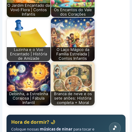
O Jardim Encantado da
Vovó Flora | Contos
Os Encantos do Vale
Infantis
dos Corações
Luzinha e o Voo
O Laço Mágico da
Encantado | História
Família Estrelada |
de Amizade
Contos Infantis
Debinha, a Estrelinha
Branca de neve e os
Corajosa | Fábula
sete anões: História
Infantil
completa + Moral
Hora de dormir? 🌙
🎵
Coloque nossas
músicas de ninar
para tocar e