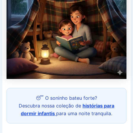
😴 O soninho bateu forte?
Descubra nossa coleção de
histórias para
dormir infantis
para uma noite tranquila.