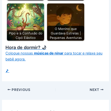
O Menino que
Pipo e a Confusão do
Guardava Estrelas |
Cipó Elástico
Pequenas Aventuras
Hora de dormir? 🌙
Coloque nossas
músicas de ninar
para tocar e relaxe seu
bebê agora.
🎵
PREVIOUS
NEXT