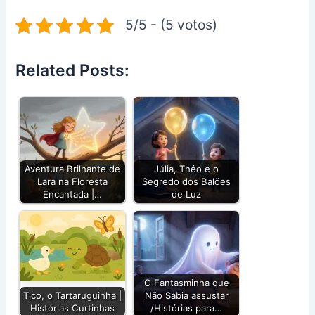
5/5 - (5 votos)
Related Posts:
Aventura Brilhante de
Júlia, Théo e o
Lara na Floresta
Segredo dos Balões
Encantada |…
de Luz
O Fantasminha que
Tico, o Tartaruguinha |
Não Sabia assustar
Histórias Curtinhas
/Histórias para…