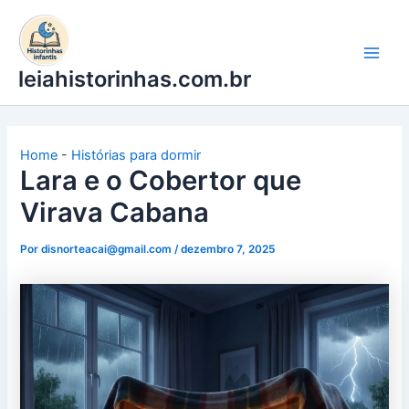
Ir
para
o
leiahistorinhas.com.br
conteúdo
Home
-
Histórias para dormir
Lara e o Cobertor que
Virava Cabana
Por
disnorteacai@gmail.com
/
dezembro 7, 2025