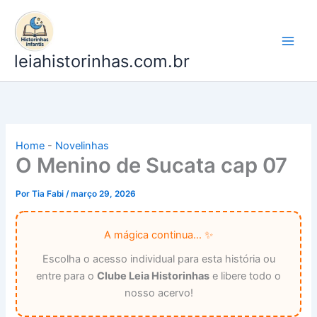
Ir
para
o
leiahistorinhas.com.br
conteúdo
Home
-
Novelinhas
O Menino de Sucata cap 07
Por
Tia Fabi
/
março 29, 2026
A mágica continua... ✨
Escolha o acesso individual para esta história ou
entre para o
Clube Leia Historinhas
e libere todo o
nosso acervo!