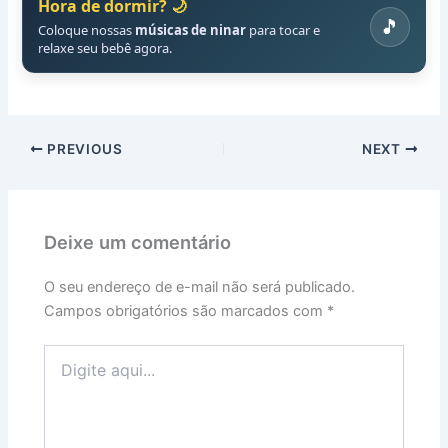
Hora de dormir? 🌙
🎵
Coloque nossas
músicas de ninar
para tocar e
relaxe seu bebê agora.
PREVIOUS
NEXT
Deixe um comentário
O seu endereço de e-mail não será publicado.
Campos obrigatórios são marcados com
*
Digite
aqui...