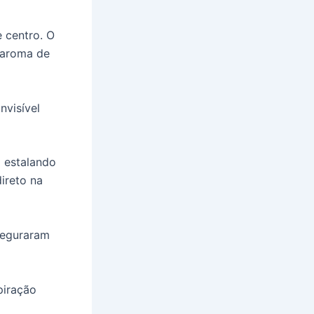
 centro. O
o aroma de
nvisível
l estalando
direto na
seguraram
piração