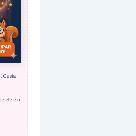
s. Custa
de ele é o