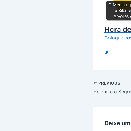
O Menino q
o Silênc
Árvores 
Hora de
Coloque no
🎵
PREVIOUS
Deixe um