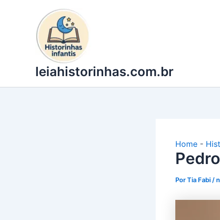
Ir
para
o
conteúdo
leiahistorinhas.com.br
Home
-
His
Pedro
Por
Tia Fabi
/
n