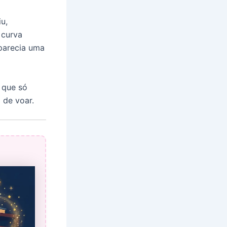
u,
 curva
parecia uma
 que só
 de voar.