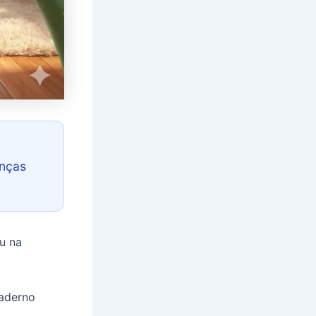
anças
u na
caderno