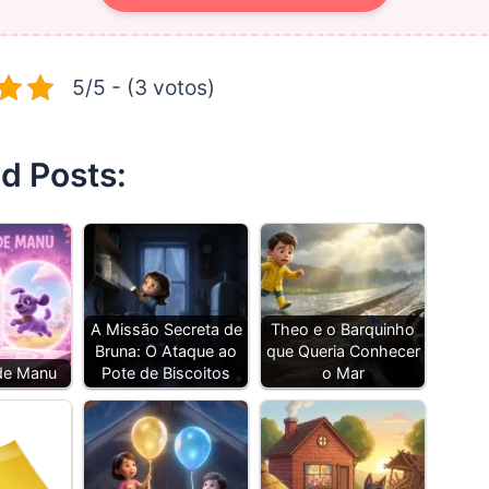
5/5 - (3 votos)
d Posts:
A Missão Secreta de
Theo e o Barquinho
Bruna: O Ataque ao
que Queria Conhecer
de Manu
Pote de Biscoitos
o Mar