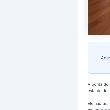
Ace
A ponta do 
estante de l
Ele não era
pautada, d