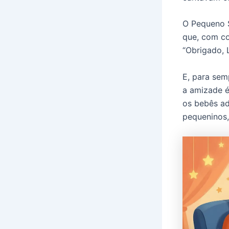
O Pequeno S
que, com co
“Obrigado, L
E, para sem
a amizade é
os bebês a
pequeninos,