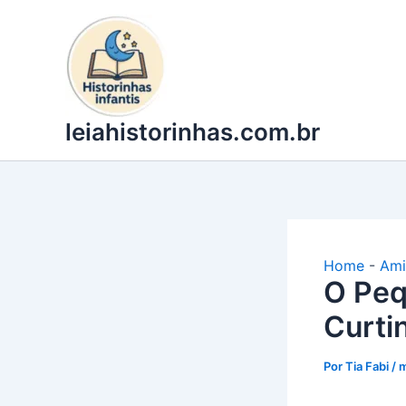
Ir
para
o
conteúdo
leiahistorinhas.com.br
Home
-
Ami
O Peq
Curti
Por
Tia Fabi
/
m