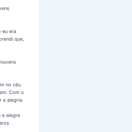
uvens
 eu era
rendi que,
s nuvens
am no céu.
arem. Com o
 e alegria.
 e alegre
aros