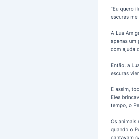
“Eu quero i
escuras me 
A Lua Amiga
apenas um p
com ajuda d
Então, a Lu
escuras vie
E assim, to
Eles brinca
tempo, o Pe
Os animais 
quando o Pe
cantavam ca