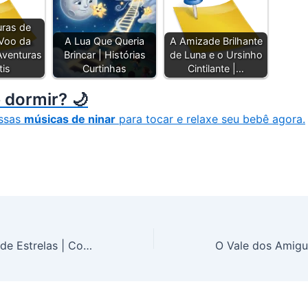
uras de
 Voo da
A Lua Que Queria
A Amizade Brilhante
Aventuras
Brincar | Histórias
de Luna e o Ursinho
tis
Curtinhas
Cintilante |…
 dormir? 🌙
ssas
músicas de ninar
para tocar e relaxe seu bebê agora.
O Guarda-chuva de Estrelas | Contos Infantis