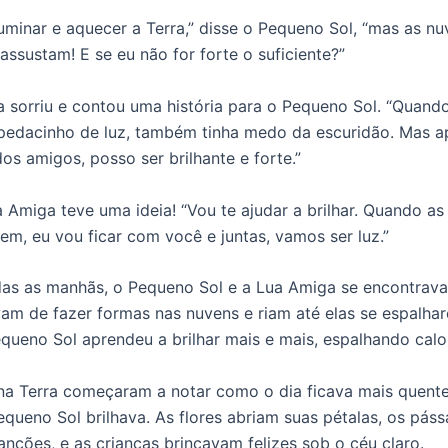
luminar e aquecer a Terra,” disse o Pequeno Sol, “mas as n
assustam! E se eu não for forte o suficiente?”
 sorriu e contou uma história para o Pequeno Sol. “Quando
edacinho de luz, também tinha medo da escuridão. Mas ap
os amigos, posso ser brilhante e forte.”
a Amiga teve uma ideia! “Vou te ajudar a brilhar. Quando a
rem, eu vou ficar com você e juntas, vamos ser luz.”
das as manhãs, o Pequeno Sol e a Lua Amiga se encontrav
vam de fazer formas nas nuvens e riam até elas se espalh
queno Sol aprendeu a brilhar mais e mais, espalhando calor
na Terra começaram a notar como o dia ficava mais quente
queno Sol brilhava. As flores abriam suas pétalas, os páss
nções, e as crianças brincavam felizes sob o céu claro.