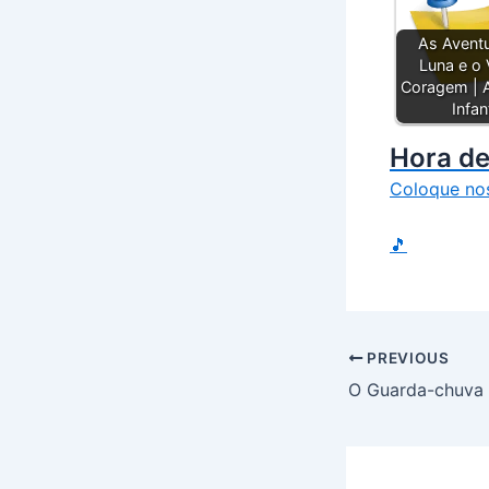
As Avent
Luna e o
Coragem | 
Infan
Hora de
Coloque no
🎵
PREVIOUS