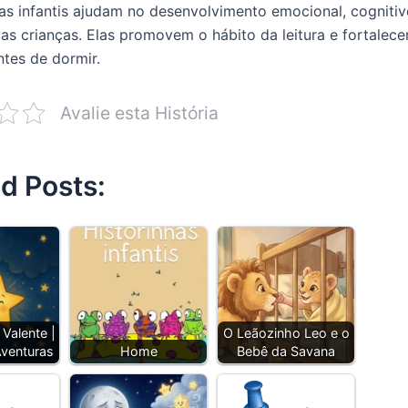
has infantis ajudam no desenvolvimento emocional, cognitiv
 das crianças. Elas promovem o hábito da leitura e fortalec
ntes de dormir.
Avalie esta História
d Posts:
 Valente |
O Leãozinho Leo e o
venturas
Home
Bebê da Savana