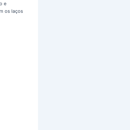
o e
em os laços