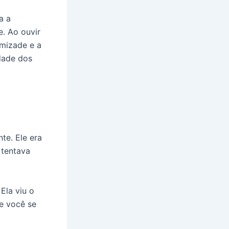
a a
. Ao ouvir
amizade e a
idade dos
te. Ele era
 tentava
Ela viu o
ue você se