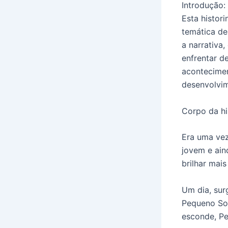
Introdução:
Esta histor
temática de
a narrativa
enfrentar d
acontecimen
desenvolvi
Corpo da hi
Era uma vez
jovem e ain
brilhar mai
Um dia, sur
Pequeno Sol
esconde, Pe