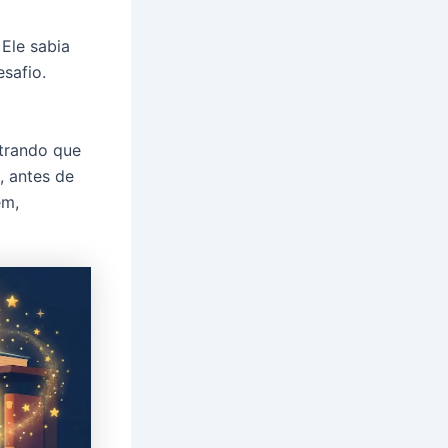
Ele sabia
safio.
strando que
, antes de
em,