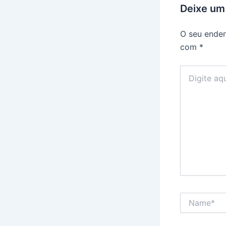
Deixe um
O seu ender
com
*
Digite
aqui...
Name*