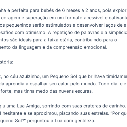
inha é perfeita para bebês de 6 meses a 2 anos, pois explor
 coragem e superação em um formato acessível e cativante
, os pequeninos serão estimulados a desenvolver laços de 
esafios com otimismo. A repetição de palavras e a simplic
tos são ideais para a faixa etária, contribuindo para o
mento da linguagem e da compreensão emocional.
stória:
, no céu azulzinho, um Pequeno Sol que brilhava timidamen
da aprendia a espalhar seu calor pelo mundo. Todo dia, ele
s forte, mas tinha medo das nuvens escuras.
giu uma Lua Amiga, sorrindo com suas crateras de carinho. 
 hesitante e se aproximou, piscando suas estrelas. “Por q
queno Sol?” perguntou a Lua com gentileza.