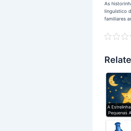
As historin
linguístico
familiares a
Relate
A Estrelinha
Pequenas A