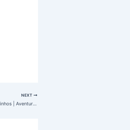
NEXT
O Vale dos Amiguinhos | Aventuras Infantis