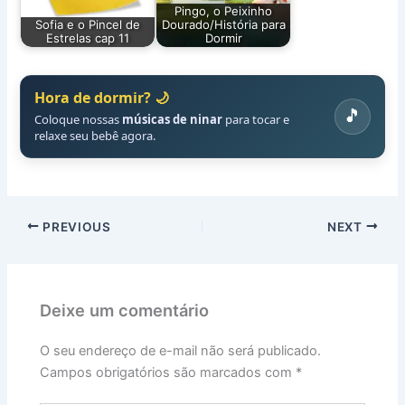
Pingo, o Peixinho
Sofia e o Pincel de
Dourado/História para
Estrelas cap 11
Dormir
Hora de dormir? 🌙
🎵
Coloque nossas
músicas de ninar
para tocar e
relaxe seu bebê agora.
PREVIOUS
NEXT
Deixe um comentário
O seu endereço de e-mail não será publicado.
Campos obrigatórios são marcados com
*