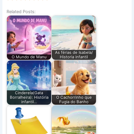
Related Posts:
As férias de Isabela/
O Mundo de Manu
Historia infantil
Cinderela(Gata
Borralheira): História
O Cachorrinho que
infantil…
Fugia do Banho