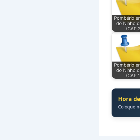
Pombério e
do Ninho d
(CAP 2
Pombério e
do Ninho d
(CAP 1
Hora de
Coloque 