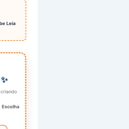
be Leia
 ✨
 criando
.
Escolha