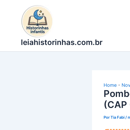
Ir
para
o
conteúdo
leiahistorinhas.com.br
Home
-
Nov
Pombé
(CAP 
Por
Tia Fabi
/
m