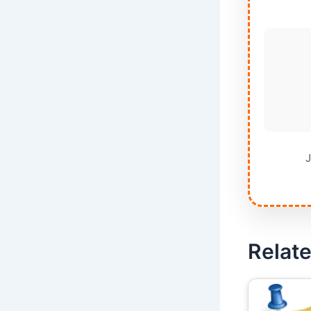
J
Relate