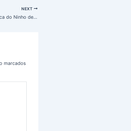
NEXT
Pombério em Busca do Ninho de Ouro (CAP 08)
ão marcados