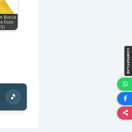
m Busca
de Ouro
25)
COMPARTILHE
🎵