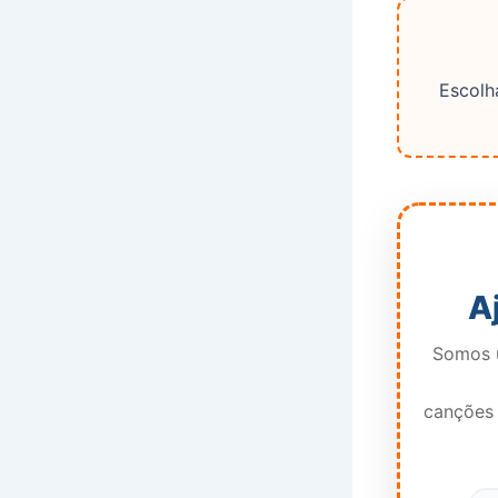
Escolha
A
Somos u
canções 