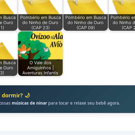
m Busca
Pombério em Busca
Pombério em Busca
Pombério e
e Ouro
do Ninho de Ouro
do Ninho de Ouro
do Ninho 
1)
(CAP 23)
(CAP 09)
(CAP 
m Busca
O Vale dos
e Ouro
Amiguinhos |
3)
Aventuras Infantis
 dormir? 🌙
nossas
músicas de ninar
para tocar e relaxe seu bebê agora.