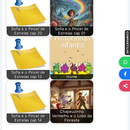
Sofia e o Pincel de
Sofia e o Pincel de
Estrelas cap 20
Estrelas cap 01
COMPARTILHE
Sofia e o Pincel de
Estrelas cap 13
Home
Chapeuzinho
Sofia e o Pincel de
Vermelho e o Lobo da
Estrelas cap 14
Floresta