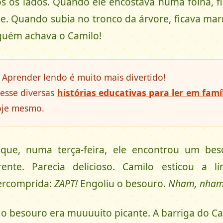
s os lados. Quando ele encostava numa folha, f
e. Quando subia no tronco da árvore, ficava ma
guém achava o Camilo!
 Aprender lendo é muito mais divertido!
esse diversas
histórias educativas para ler em famí
oje mesmo.
 que, numa terça-feira, ele encontrou um bes
rente. Parecia delicioso. Camilo esticou a l
ercomprida:
ZAPT!
Engoliu o besouro.
Nham, nham
o besouro era muuuuito picante. A barriga do C