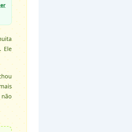
ler
muita
 Ele
achou
mais
 não