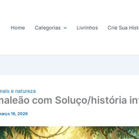
Home
Categorias
Livrinhos
Crie Sua Hist
mais e natureza
aleão com Soluço/história inf
arço 16, 2026