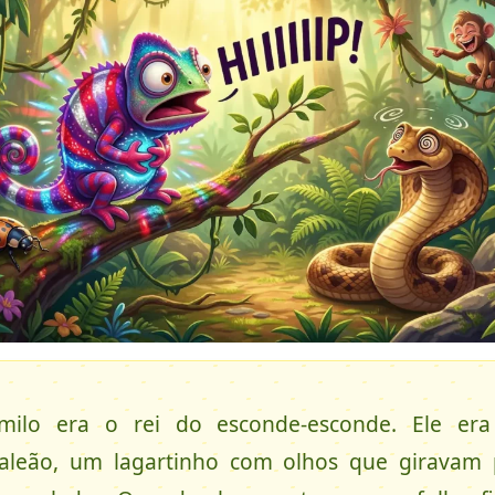
milo era o rei do esconde-esconde. Ele er
aleão, um lagartinho com olhos que giravam 