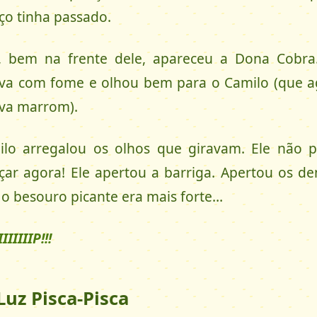
ço tinha passado.
, bem na frente dele, apareceu a Dona Cobra.
ava com fome e olhou bem para o Camilo (que a
va marrom).
ilo arregalou os olhos que giravam. Ele não p
çar agora! Ele apertou a barriga. Apertou os de
o besouro picante era mais forte…
IIIIIIP!!!
Luz Pisca-Pisca