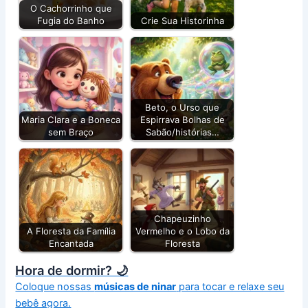
O Cachorrinho que
Fugia do Banho
Crie Sua Historinha
Beto, o Urso que
Maria Clara e a Boneca
Espirrava Bolhas de
sem Braço
Sabão/histórias…
Chapeuzinho
A Floresta da Família
Vermelho e o Lobo da
Encantada
Floresta
Hora de dormir? 🌙
Coloque nossas
músicas de ninar
para tocar e relaxe seu
bebê agora.