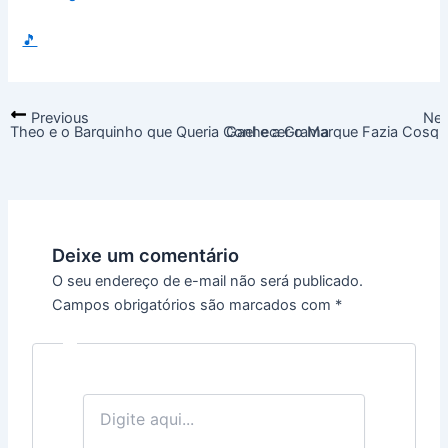
🎵
Previous
Ne
Theo e o Barquinho que Queria Conhecer o Mar
Gael e a Grama que Fazia Cosqu
Deixe um comentário
O seu endereço de e-mail não será publicado.
Campos obrigatórios são marcados com
*
Digite
aqui...