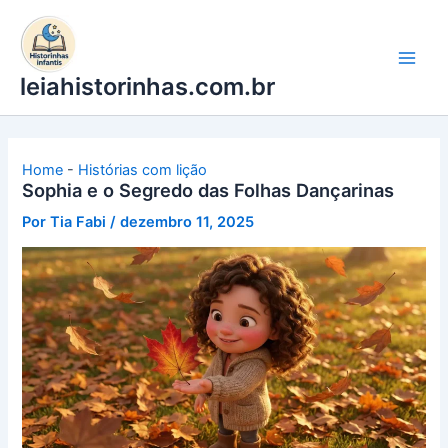
Ir
para
o
leiahistorinhas.com.br
conteúdo
Home
-
Histórias com lição
Sophia e o Segredo das Folhas Dançarinas
Por
Tia Fabi
/
dezembro 11, 2025