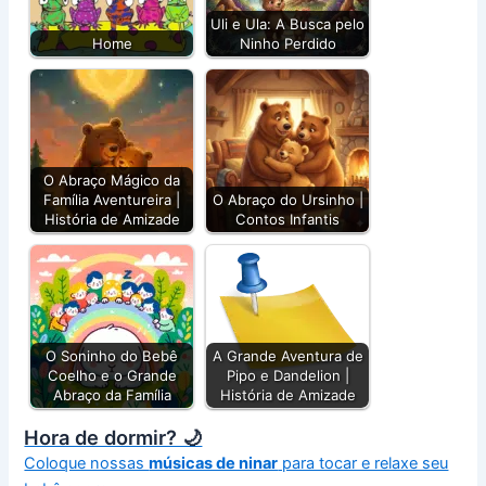
Uli e Ula: A Busca pelo
Home
Ninho Perdido
O Abraço Mágico da
Família Aventureira |
O Abraço do Ursinho |
História de Amizade
Contos Infantis
O Soninho do Bebê
A Grande Aventura de
Coelho e o Grande
Pipo e Dandelion |
Abraço da Família
História de Amizade
Hora de dormir? 🌙
Coloque nossas
músicas de ninar
para tocar e relaxe seu