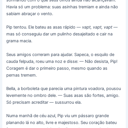
sonhando com o que seus olhos ainda não alcançavam.
Havia só um problema: suas asinhas tremiam e ainda não
sabiam abraçar o vento.
Pip tentou. Ele bateu as asas rápido —
vapt, vapt, vapt
—
mas só conseguiu dar um pulinho desajeitado e cair na
grama macia.
Seus amigos correram para ajudar. Sapeca, o esquilo de
cauda felpuda, roeu uma noz e disse: — Não desista, Pip!
Coragem é dar o primeiro passo, mesmo quando as
pernas tremem.
Bella, a borboleta que parecia uma pintura voadora, pousou
levemente no ombro dele. — Suas asas são fortes, amigo.
Só precisam acreditar — sussurrou ela.
Numa manhã de céu azul, Pip viu um pássaro grande
planando lá no alto, livre e majestoso. Seu coração bateu