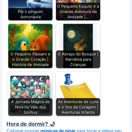
O Pequeno Esquilo e a
Pip o pinguim
Grande Aventura da
Astronauta
Amizade |…
O Pequeno Pássaro e
O Abraço do Bosque |
o Grande Coração |
Narrativa para
História de Amizade
Crianças
A Jornada Mágica de
As Aventuras de Luna
Nina no Vale dos
e o Voo da Coragem |
Sonhos
Aventuras Infantis
Hora de dormir? 🌙
Coloque nossas
músicas de ninar
para tocar e relaxe seu