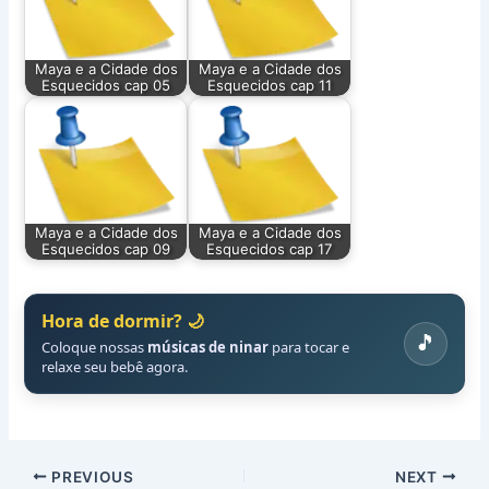
Maya e a Cidade dos
Maya e a Cidade dos
Esquecidos cap 05
Esquecidos cap 11
Maya e a Cidade dos
Maya e a Cidade dos
Esquecidos cap 09
Esquecidos cap 17
Hora de dormir? 🌙
🎵
Coloque nossas
músicas de ninar
para tocar e
relaxe seu bebê agora.
PREVIOUS
NEXT