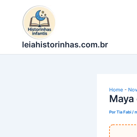
Ir
para
o
conteúdo
leiahistorinhas.com.br
Home
-
Nov
Maya 
Por
Tia Fabi
/
m