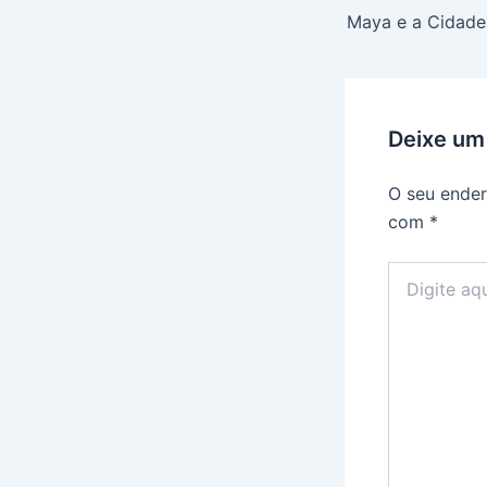
Deixe um
O seu ender
com
*
Digite
aqui...