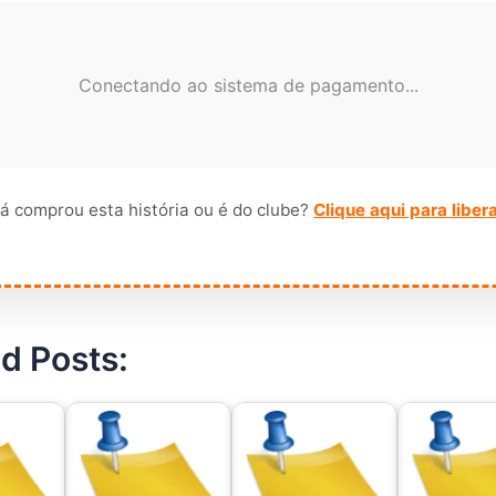
Conectando ao sistema de pagamento...
á comprou esta história ou é do clube?
Clique aqui para liber
d Posts: