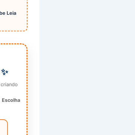
be Leia
 ✨
 criando
.
Escolha