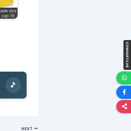
dade dos
 cap 16
COMPARTILHE
🎵
NEXT