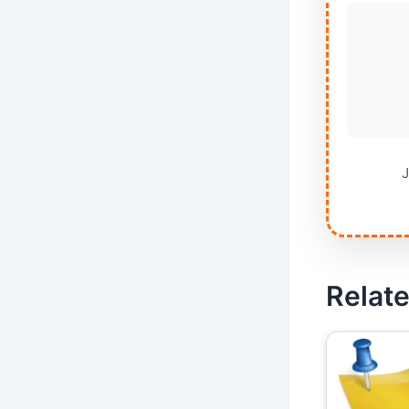
J
Relate