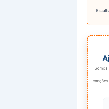
Escolha
A
Somos u
canções 