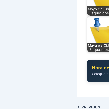
Maya e a Ci
Esquecidos
Maya e a Ci
Esquecidos
Hora de
Coloque 
PREVIOUS