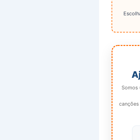
Escolha
A
Somos u
canções 