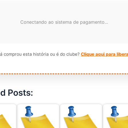
Conectando ao sistema de pagamento...
á comprou esta história ou é do clube?
Clique aqui para liber
d Posts: