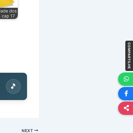
dade dos
 cap 17
COMPARTILHE
🎵
NEXT