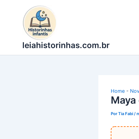
Ir
para
o
conteúdo
leiahistorinhas.com.br
Home
-
Nov
Maya 
Por
Tia Fabi
/
m