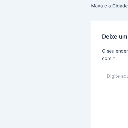
Deixe um
O seu ender
com
*
Digite
aqui...