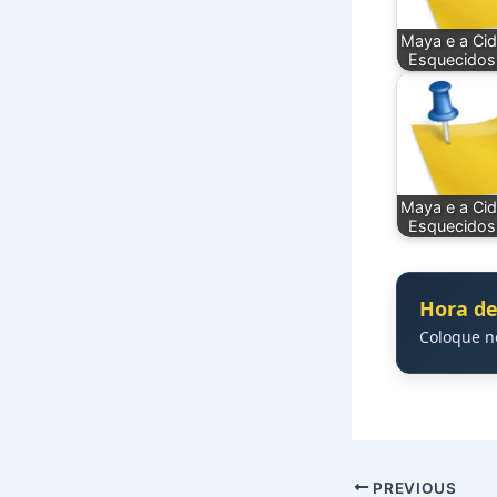
Maya e a Ci
Esquecidos
Maya e a Ci
Esquecidos
Hora de
Coloque 
PREVIOUS