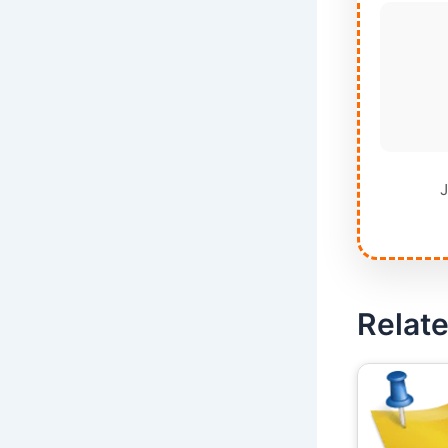
J
Relate