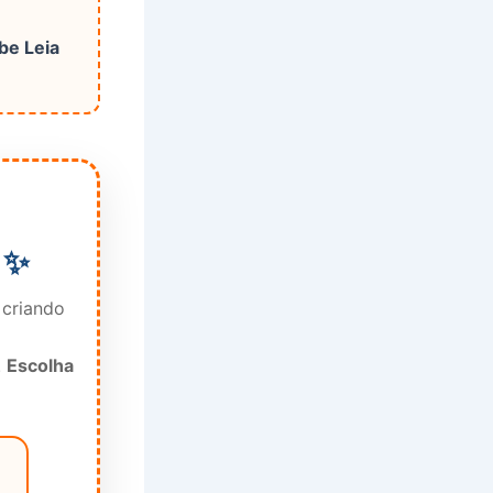
be Leia
 ✨
 criando
.
Escolha