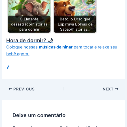
O Elefante
Beto, o Urso que
desastrado/histórias
Espirrava Bolhas de
para dormir
Sabão/histórias…
Hora de dormir? 🌙
Coloque nossas
músicas de ninar
para tocar e relaxe seu
bebê agora.
🎵
PREVIOUS
NEXT
Deixe um comentário