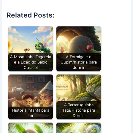
Related Posts:
A Mosquinha Tagarela
A Formiga e o
e a Lição do Sábio
Cupim/história para
Caracol
dormir
A Tartaruguinha
História Infantil para
Tatá/História para
Ler
Dormir