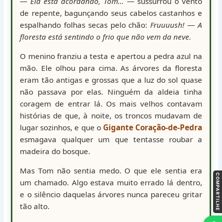
—
Ela está acordando, Tom…
— sussurrou o vento
de repente, bagunçando seus cabelos castanhos e
espalhando folhas secas pelo chão:
Fruuuush!
—
A
floresta está sentindo o frio que não vem da neve.
O menino franziu a testa e apertou a pedra azul na
mão. Ele olhou para cima. As árvores da floresta
eram tão antigas e grossas que a luz do sol quase
não passava por elas. Ninguém da aldeia tinha
coragem de entrar lá. Os mais velhos contavam
histórias de que, à noite, os troncos mudavam de
lugar sozinhos, e que o
Gigante Coração-de-Pedra
esmagava qualquer um que tentasse roubar a
madeira do bosque.
Mas Tom não sentia medo. O que ele sentia era
COMPARTILHE
um chamado. Algo estava muito errado lá dentro,
e o silêncio daquelas árvores nunca pareceu gritar
tão alto.