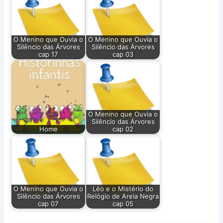
O Menino que Ouvia o
O Menino que Ouvia o
Silêncio das Árvores
Silêncio das Árvores
cap 17
cap 03
O Menino que Ouvia o
Silêncio das Árvores
Home
cap 02
O Menino que Ouvia o
Léo e o Mistério do
Silêncio das Árvores
Relógio de Areia Negra
cap 07
cap 05