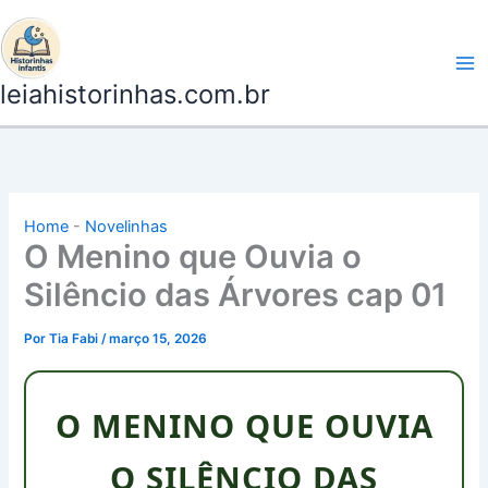
Ir
para
o
leiahistorinhas.com.br
conteúdo
Home
-
Novelinhas
O Menino que Ouvia o
Silêncio das Árvores cap 01
Por
Tia Fabi
/
março 15, 2026
O MENINO QUE OUVIA
O SILÊNCIO DAS