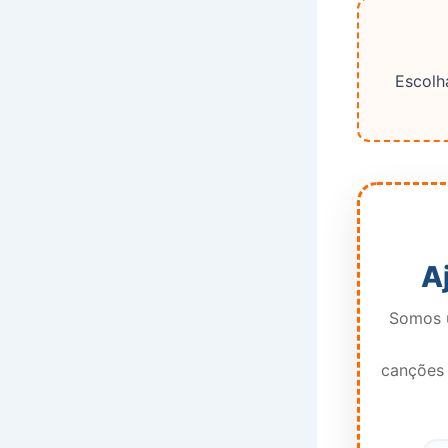
Escolha
A
Somos u
canções 