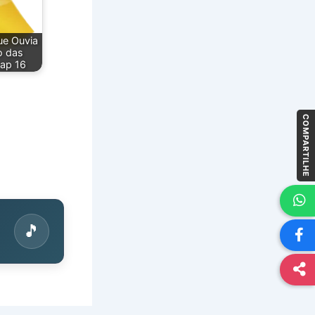
ue Ouvia
o das
cap 16
COMPARTILHE
🎵