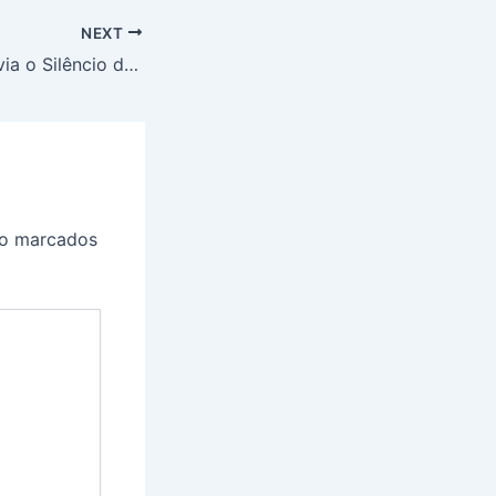
NEXT
O Menino que Ouvia o Silêncio das Árvores cap 14
ão marcados