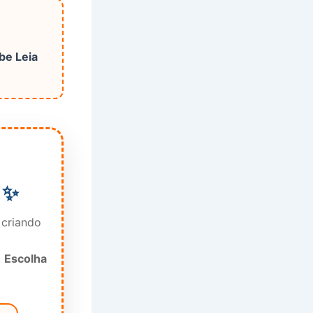
be Leia
 ✨
 criando
.
Escolha