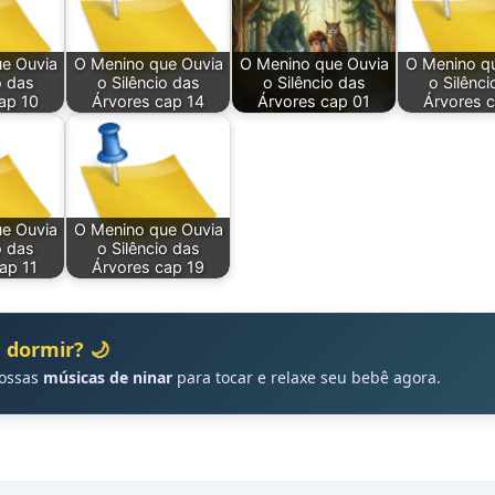
e Ouvia
O Menino que Ouvia
O Menino que Ouvia
O Menino q
o das
o Silêncio das
o Silêncio das
o Silênci
ap 10
Árvores cap 14
Árvores cap 01
Árvores 
e Ouvia
O Menino que Ouvia
o das
o Silêncio das
ap 11
Árvores cap 19
 dormir? 🌙
nossas
músicas de ninar
para tocar e relaxe seu bebê agora.