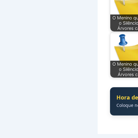
O Menino qu
o Silênci
Árvores c
O Menino qu
o Silênci
Árvores c
Hora de
Coloque 