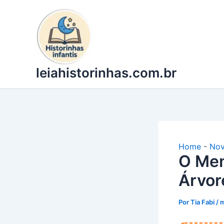
Ir
para
o
conteúdo
leiahistorinhas.com.br
Home
-
Nov
O Men
Árvor
Por
Tia Fabi
/
m