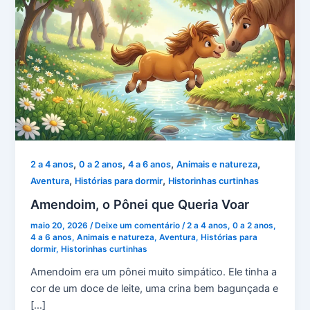
,
,
,
,
2 a 4 anos
0 a 2 anos
4 a 6 anos
Animais e natureza
,
,
Aventura
Histórias para dormir
Historinhas curtinhas
Amendoim, o Pônei que Queria Voar
maio 20, 2026
/
Deixe um comentário
/
2 a 4 anos
,
0 a 2 anos
,
4 a 6 anos
,
Animais e natureza
,
Aventura
,
Histórias para
dormir
,
Historinhas curtinhas
Amendoim era um pônei muito simpático. Ele tinha a
cor de um doce de leite, uma crina bem bagunçada e
[…]