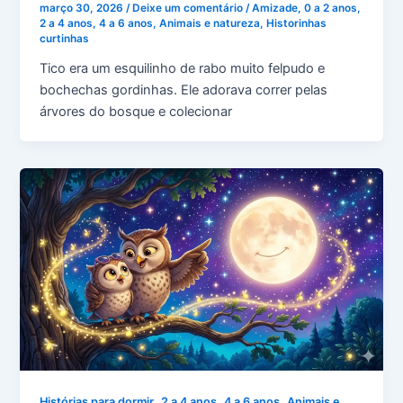
março 30, 2026
/
Deixe um comentário
/
Amizade
,
0 a 2 anos
,
2 a 4 anos
,
4 a 6 anos
,
Animais e natureza
,
Historinhas
curtinhas
Tico era um esquilinho de rabo muito felpudo e
bochechas gordinhas. Ele adorava correr pelas
árvores do bosque e colecionar
,
,
,
Histórias para dormir
2 a 4 anos
4 a 6 anos
Animais e