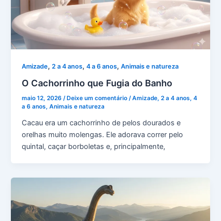
,
,
,
Amizade
2 a 4 anos
4 a 6 anos
Animais e natureza
O Cachorrinho que Fugia do Banho
maio 12, 2026
/
Deixe um comentário
/
Amizade
,
2 a 4 anos
,
4
a 6 anos
,
Animais e natureza
Cacau era um cachorrinho de pelos dourados e
orelhas muito molengas. Ele adorava correr pelo
quintal, caçar borboletas e, principalmente,