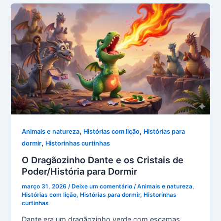
,
,
Animais e natureza
Histórias com lição
Histórias para
,
dormir
Historinhas curtinhas
O Dragãozinho Dante e os Cristais de
Poder/História para Dormir
março 31, 2026
/
Deixe um comentário
/
Animais e natureza
,
Histórias com lição
,
Histórias para dormir
,
Historinhas
curtinhas
Dante era um dragãozinho verde com escamas