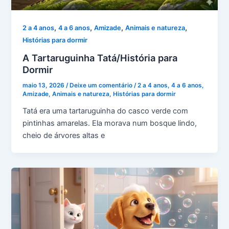
,
,
,
,
2 a 4 anos
4 a 6 anos
Amizade
Animais e natureza
Histórias para dormir
A Tartaruguinha Tatá/História para
Dormir
maio 13, 2026
/
Deixe um comentário
/
2 a 4 anos
,
4 a 6 anos
,
Amizade
,
Animais e natureza
,
Histórias para dormir
Tatá era uma tartaruguinha do casco verde com
pintinhas amarelas. Ela morava num bosque lindo,
cheio de árvores altas e