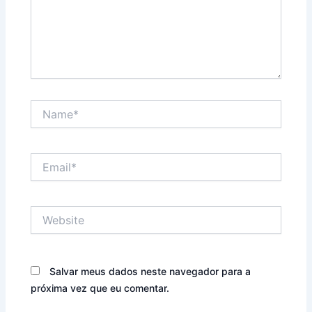
Como deseja a
capa da
história?
🎨 Capa
Name*
Ilustrada
(Nós
criamos)
Email*
📸 Usar
Foto Real
Website
da
Criança
Salvar meus dados neste navegador para a
Desejo
que a
próxima vez que eu comentar.
história
seja