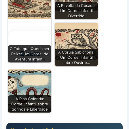
A Revolta da Cocada:
Um Cordel Infantil
Divertido
O Tatu que Queria ser
Quero
A Coruja Sabichona:
Peixe: Um Cordel de
Um Cordel Infantil
Aventura Infantil
uma
sobre Ouvir e…
história
para
meu
filho(a)
A Pipa Colorida:
Cordel Infantil sobre
✨
Sonhos e Liberdade
Transforme o
seu pequeno