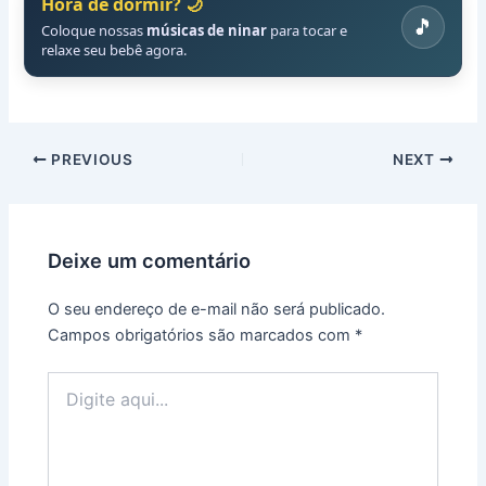
Hora de dormir? 🌙
no
🎵
protagonista
Coloque nossas
músicas de ninar
para tocar e
de uma
relaxe seu bebê agora.
aventura
única por
apenas
R$
9,90
.
PREVIOUS
NEXT
Nome do
Pequeno
Herói/Heroína:
Deixe um comentário
O seu endereço de e-mail não será publicado.
Tema da
Campos obrigatórios são marcados com
*
História:
Digite
aqui...
WhatsApp
(para receber a
história):