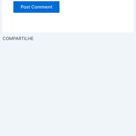
PRIVADA.
Entregue
apenas
para
mim, sem
publicar
no site.
COMPARTILHE
SIM!
QUER
O
CRIAR
A
HISTÓ
RIA
AGOR
A
Pagamento
Seguro via PIX •
Processamento
Imediato