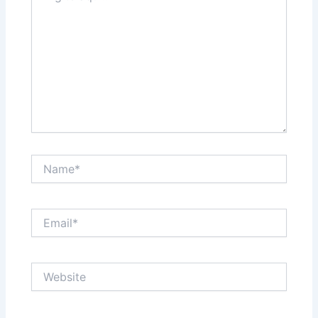
WhatsApp
(para receber a
história):
Como deseja a
capa da
história?
🎨 Capa
Name*
Ilustrada
(Nós
criamos)
Email*
📸 Usar
Foto Real
Website
da
Criança