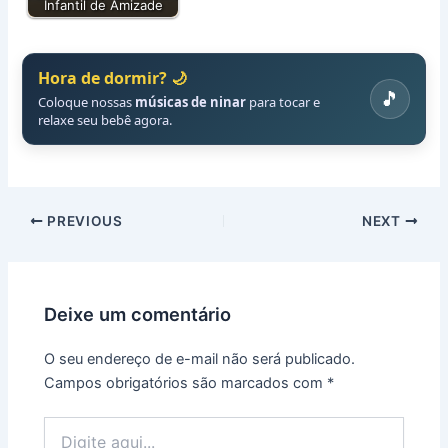
✨
Infantil de Amizade
Transforme o
seu pequeno
Hora de dormir? 🌙
no
🎵
protagonista
Coloque nossas
músicas de ninar
para tocar e
de uma
relaxe seu bebê agora.
aventura
única por
apenas
R$
9,90
.
PREVIOUS
NEXT
Nome do
Pequeno
Herói/Heroína:
Deixe um comentário
O seu endereço de e-mail não será publicado.
Tema da
Campos obrigatórios são marcados com
*
História:
Digite
aqui...