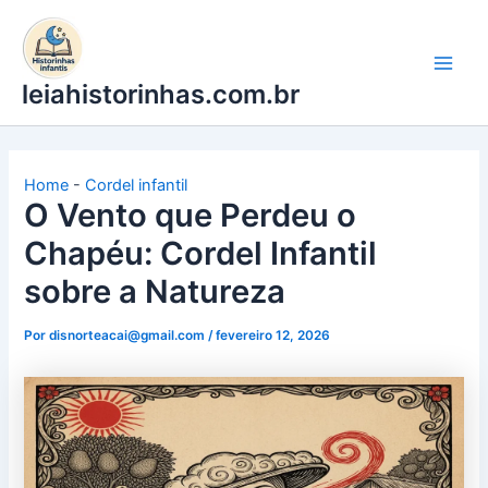
Ir
para
o
leiahistorinhas.com.br
conteúdo
Home
-
Cordel infantil
O Vento que Perdeu o
Chapéu: Cordel Infantil
sobre a Natureza
Por
disnorteacai@gmail.com
/
fevereiro 12, 2026