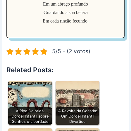
Em um abraço profundo
Guardando a sua beleza
Em cada rincão fecundo.
5/5 - (2 votos)
Related Posts:
A Pipa Colorida:
A Revolta da Cocada:
Cordel Infantil sobre
Um Cordel Infantil
Sonhos e Liberdade
Divertido