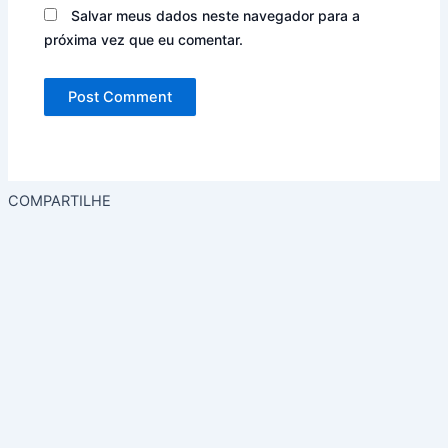
Salvar meus dados neste navegador para a
Desejo
que a
próxima vez que eu comentar.
história
seja
PRIVADA.
Entregue
apenas
para
mim, sem
publicar
no site.
COMPARTILHE
SIM!
QUER
O
CRIAR
A
HISTÓ
RIA
AGOR
A
Pagamento